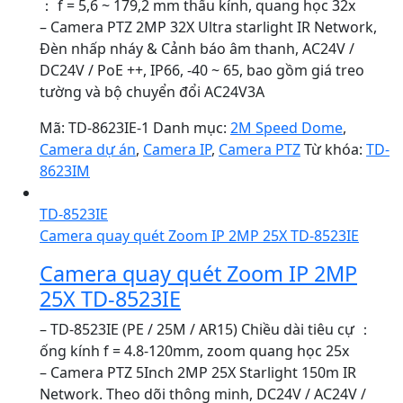
： f = 5,6 ~ 179,2 mm thấu kính, quang học 32x
– Camera PTZ 2MP 32X Ultra starlight IR Network,
Đèn nhấp nháy & Cảnh báo âm thanh, AC24V /
DC24V / PoE ++, IP66, -40 ~ 65, bao gồm giá treo
tường và bộ chuyển đổi AC24V3A
Mã:
TD-8623IE-1
Danh mục:
2M Speed Dome
,
Camera dự án
,
Camera IP
,
Camera PTZ
Từ khóa:
TD-
8623IM
TD-8523IE
Camera quay quét Zoom IP 2MP 25X TD-8523IE
Camera quay quét Zoom IP 2MP
25X TD-8523IE
– TD-8523IE (PE / 25M / AR15) Chiều dài tiêu cự ：
ống kính f = 4.8-120mm, zoom quang học 25x
– Camera PTZ 5Inch 2MP 25X Starlight 150m IR
Network. Theo dõi thông minh, DC24V / AC24V /