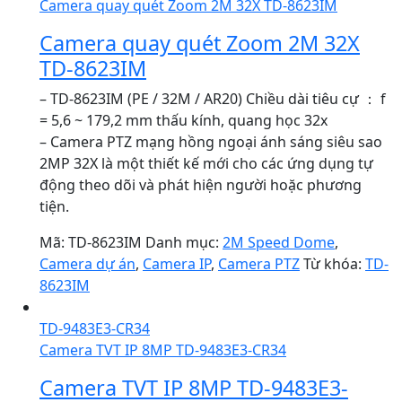
Camera quay quét Zoom 2M 32X TD-8623IM
Camera quay quét Zoom 2M 32X
TD-8623IM
– TD-8623IM (PE / 32M / AR20) Chiều dài tiêu cự ： f
= 5,6 ~ 179,2 mm thấu kính, quang học 32x
– Camera PTZ mạng hồng ngoại ánh sáng siêu sao
2MP 32X là một thiết kế mới cho các ứng dụng tự
động theo dõi và phát hiện người hoặc phương
tiện.
Mã:
TD-8623IM
Danh mục:
2M Speed Dome
,
Camera dự án
,
Camera IP
,
Camera PTZ
Từ khóa:
TD-
8623IM
TD-9483E3-CR34
Camera TVT IP 8MP TD-9483E3-CR34
Camera TVT IP 8MP TD-9483E3-