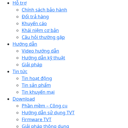
Hỗ trợ
Chính sách bảo hành
Đổi trả hàng
Khuyến cáo
Khái niệm cơ bản
Câu hỏi thường gặp
Hướng dẫn
Video hướng dẫn
Hướng dẫn kỹ thuật
Giải pháp
Tin tức
Tin hoạt động
Tin sản phẩm
Tin khuyến mại
Download
Phần mềm – Công cụ
Hướng dẫn sử dụng TVT
Firmware TVT
Giải pháp thông dụng