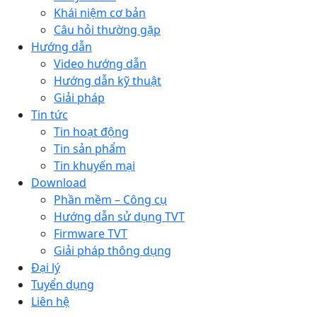
Khái niệm cơ bản
Câu hỏi thường gặp
Hướng dẫn
Video hướng dẫn
Hướng dẫn kỹ thuật
Giải pháp
Tin tức
Tin hoạt động
Tin sản phẩm
Tin khuyến mại
Download
Phần mềm – Công cụ
Hướng dẫn sử dụng TVT
Firmware TVT
Giải pháp thông dụng
Đại lý
Tuyển dụng
Liên hệ