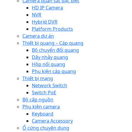
Camera quan sát đặc biệt
HD IP Camera
NVR
Hybrid DVR
Platform Products
Camera dự án
Thiết bị quang – Cáp quang
Bộ chuyển đổi quang
Dây nhảy quang
Hộp nối quang
Phụ kiện cáp quang
Thiết bị mạng
Network Switch
Switch PoE
Bộ cấp nguồn
Phụ kiện camera
Keyboard
Camera Accessory
Ổ cứng chuyên dụng