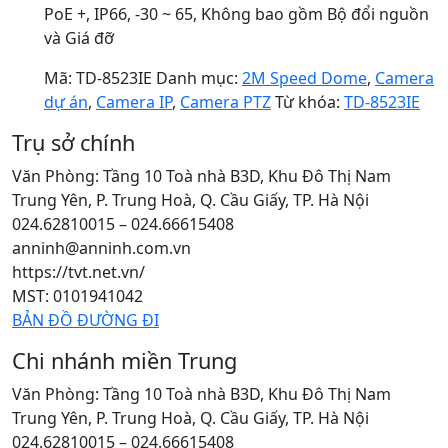
PoE +, IP66, -30 ~ 65, Không bao gồm Bộ đổi nguồn
và Giá đỡ
Mã:
TD-8523IE
Danh mục:
2M Speed Dome
,
Camera
dự án
,
Camera IP
,
Camera PTZ
Từ khóa:
TD-8523IE
Trụ sở chính
Văn Phòng: Tầng 10 Toà nhà B3D, Khu Đô Thị Nam
Trung Yên, P. Trung Hoà, Q. Cầu Giấy, TP. Hà Nội
024.62810015 – 024.66615408
anninh@anninh.com.vn
https://tvt.net.vn/
MST: 0101941042
BẢN ĐỒ ĐƯỜNG ĐI
Chi nhánh miền Trung
Văn Phòng: Tầng 10 Toà nhà B3D, Khu Đô Thị Nam
Trung Yên, P. Trung Hoà, Q. Cầu Giấy, TP. Hà Nội
024.62810015 – 024.66615408