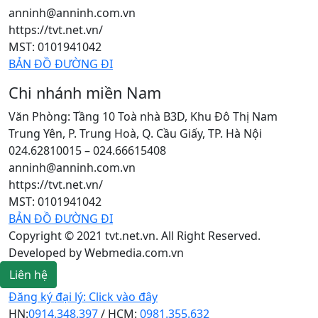
anninh@anninh.com.vn
https://tvt.net.vn/
MST: 0101941042
BẢN ĐỒ ĐƯỜNG ĐI
Chi nhánh miền Nam
Văn Phòng: Tầng 10 Toà nhà B3D, Khu Đô Thị Nam
Trung Yên, P. Trung Hoà, Q. Cầu Giấy, TP. Hà Nội
024.62810015 – 024.66615408
anninh@anninh.com.vn
https://tvt.net.vn/
MST: 0101941042
BẢN ĐỒ ĐƯỜNG ĐI
Copyright © 2021 tvt.net.vn. All Right Reserved.
Developed by Webmedia.com.vn
Liên hệ
Đăng ký đại lý: Click vào đây
HN:
0914.348.397
/ HCM:
0981.355.632