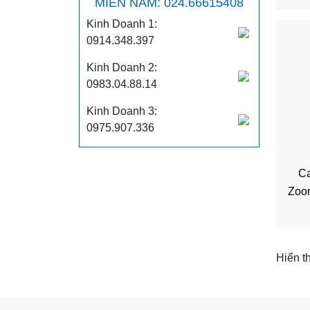
MIỀN NAM: 024.66615408
Kinh Doanh 1:
0914.348.397
Kinh Doanh 2:
0983.04.88.14
Kinh Doanh 3:
0975.907.336
Ca
Zoo
Hiển th