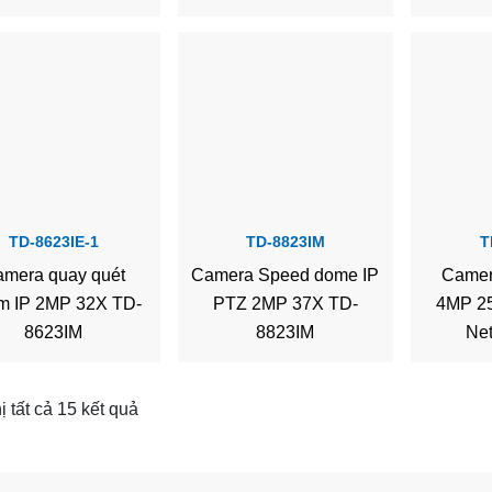
TD-8623IE-1
TD-8823IM
T
mera quay quét
Camera Speed dome IP
Camer
m IP 2MP 32X TD-
PTZ 2MP 37X TD-
4MP 25
8623IM
8823IM
Ne
ị tất cả 15 kết quả