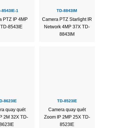
-8543IE-1
TD-8843IM
a PTZ IP 4MP
Camera PTZ Starlight IR
 TD-8543IE
Network 4MP 37X TD-
8843IM
D-8623IE
TD-8523IE
a quay quét
Camera quay quét
P 2M 32X TD-
Zoom IP 2MP 25X TD-
8623IE
8523IE