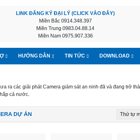
LINK ĐĂNG KÝ ĐẠI LÝ (CLICK VÀO ĐÂY)
Miền Bắc
0914.348.397
Miền Trung
0983.04.88.14
Miền Nam
0975.907.336
RỢ
HƯỚNG DẪN
TIN TỨC
DOWNLOAD
ưa ra các giải phát Camera giám sát an ninh đã và đang trở thà
hắp cả nước.
ERA DỰ ÁN