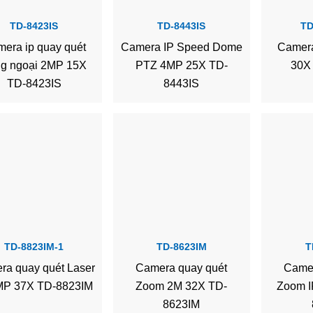
TD-8423IS
TD-8443IS
TD
era ip quay quét
Camera IP Speed Dome
Camer
g ngoại 2MP 15X
PTZ 4MP 25X TD-
30X
TD-8423IS
8443IS
TD-8823IM-1
TD-8623IM
T
ra quay quét Laser
Camera quay quét
Camer
MP 37X TD-8823IM
Zoom 2M 32X TD-
Zoom I
8623IM