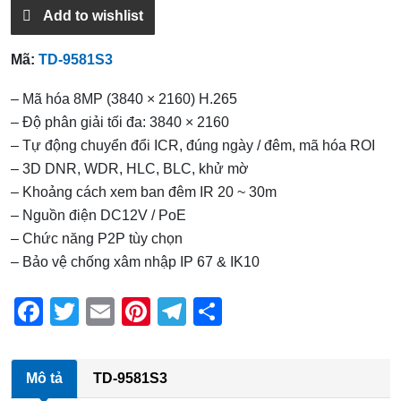
Add to wishlist
Mã:
TD-9581S3
– Mã hóa 8MP (3840 × 2160) H.265
– Độ phân giải tối đa: 3840 × 2160
– Tự động chuyển đổi ICR, đúng ngày / đêm, mã hóa ROI
– 3D DNR, WDR, HLC, BLC, khử mờ
– Khoảng cách xem ban đêm IR 20 ~ 30m
– Nguồn điện DC12V / PoE
– Chức năng P2P tùy chọn
– Bảo vệ chống xâm nhập IP 67 & IK10
F
T
E
Pi
T
S
a
wi
m
nt
el
h
c
tt
ail
er
e
ar
Mô tả
TD-9581S3
e
er
e
gr
e