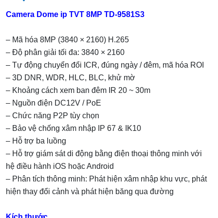
b
st
a
Camera Dome ip TVT 8MP TD-9581S3
o
m
– Mã hóa 8MP (3840 × 2160) H.265
o
– Độ phân giải tối đa: 3840 × 2160
k
– Tự động chuyển đổi ICR, đúng ngày / đêm, mã hóa ROI
– 3D DNR, WDR, HLC, BLC, khử mờ
– Khoảng cách xem ban đêm IR 20 ~ 30m
– Nguồn điện DC12V / PoE
– Chức năng P2P tùy chọn
– Bảo vệ chống xâm nhập IP 67 & IK10
– Hỗ trợ ba luồng
– Hỗ trợ giám sát di động bằng điện thoại thông minh với
hệ điều hành iOS hoặc Android
– Phân tích thông minh: Phát hiện xâm nhập khu vực, phát
hiện thay đổi cảnh và phát hiện băng qua đường
Kích thước