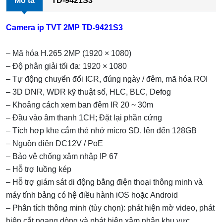
Mô tả
TD-9421S3
e
er
e
gr
e
b
st
a
Camera ip TVT 2MP TD-9421S3
o
m
– Mã hóa H.265 2MP (1920 × 1080)
o
– Độ phân giải tối đa: 1920 × 1080
k
– Tự động chuyển đổi ICR, đúng ngày / đêm, mã hóa ROI
– 3D DNR, WDR kỹ thuật số, HLC, BLC, Defog
– Khoảng cách xem ban đêm IR 20 ~ 30m
– Đầu vào âm thanh 1CH; Đặt lại phần cứng
– Tích hợp khe cắm thẻ nhớ micro SD, lên đến 128GB
– Nguồn điện DC12V / PoE
– Bảo vệ chống xâm nhập IP 67
– Hỗ trợ luồng kép
– Hỗ trợ giám sát di động bằng điện thoại thông minh và
máy tính bảng có hệ điều hành iOS hoặc Android
– Phân tích thông minh (tùy chọn): phát hiện mờ video, phát
hiện cắt ngang dòng và phát hiện xâm nhập khu vực