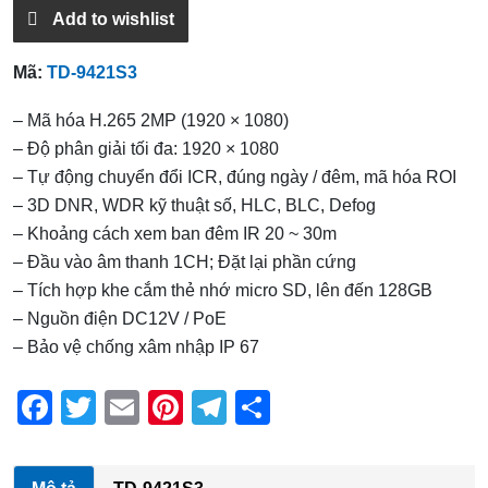
Add to wishlist
Mã:
TD-9421S3
– Mã hóa H.265 2MP (1920 × 1080)
– Độ phân giải tối đa: 1920 × 1080
– Tự động chuyển đổi ICR, đúng ngày / đêm, mã hóa ROI
– 3D DNR, WDR kỹ thuật số, HLC, BLC, Defog
– Khoảng cách xem ban đêm IR 20 ~ 30m
– Đầu vào âm thanh 1CH; Đặt lại phần cứng
– Tích hợp khe cắm thẻ nhớ micro SD, lên đến 128GB
– Nguồn điện DC12V / PoE
– Bảo vệ chống xâm nhập IP 67
F
T
E
Pi
T
S
a
wi
m
nt
el
h
c
tt
ail
er
e
ar